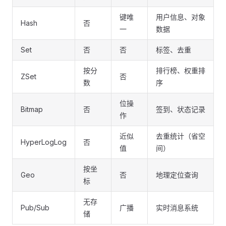
键唯
用户信息、对象
Hash
否
一
数据
Set
否
否
标签、去重
按分
排行榜、权重排
ZSet
否
数
序
位操
Bitmap
否
签到、状态记录
作
近似
去重统计（省空
HyperLogLog
否
值
间）
按坐
Geo
否
地理定位查询
标
无存
Pub/Sub
广播
实时消息系统
储