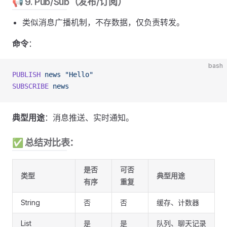
📢 9. Pub/Sub（发布/订阅）
类似消息广播机制，不存数据，仅负责转发。
命令
：
bash
PUBLISH
 news
 "Hello"
SUBSCRIBE
 news
典型用途
：消息推送、实时通知。
✅ 总结对比表：
是否
可否
类型
典型用途
有序
重复
String
否
否
缓存、计数器
List
是
是
队列、聊天记录