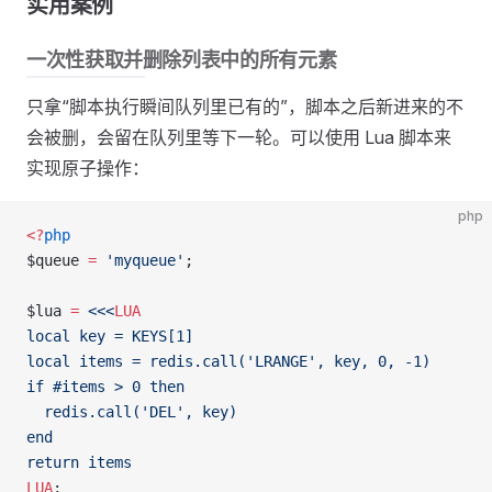
实用案例
一次性获取并删除列表中的所有元素
只拿“脚本执行瞬间队列里已有的”，脚本之后新进来的不
会被删，会留在队列里等下一轮。可以使用 Lua 脚本来
实现原子操作：
php
<?
php
$queue 
=
 'myqueue'
;
$lua 
=
 <<<
LUA
local key = KEYS[1]
local items = redis.call('LRANGE', key, 0, -1)
if #items > 0 then
  redis.call('DEL', key)
end
return items
LUA
;