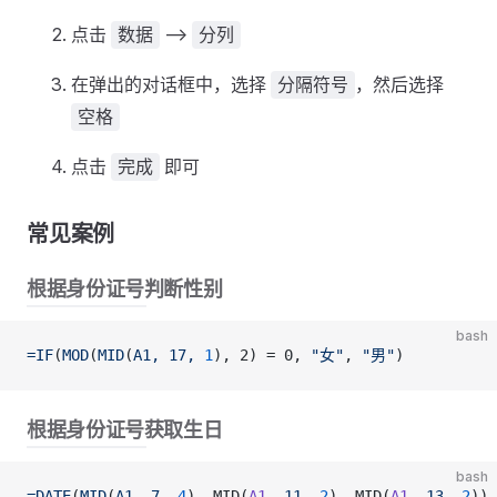
点击
-->
数据
分列
在弹出的对话框中，选择
，然后选择
分隔符号
空格
点击
即可
完成
常见案例
根据身份证号判断性别
bash
=IF
(
MOD
(
MID
(
A1,
 17,
 1
), 2) = 0, 
"女"
, 
"男"
)
根据身份证号获取生日
bash
=DATE
(
MID
(
A1,
 7,
 4
), MID(
A1,
 11,
 2
), MID(
A1,
 13,
 2
))