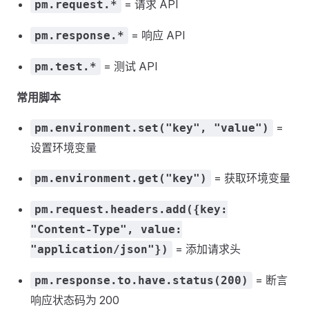
= 请求 API
pm.request.*
= 响应 API
pm.response.*
= 测试 API
pm.test.*
常用脚本
=
pm.environment.set("key", "value")
设置环境变量
= 获取环境变量
pm.environment.get("key")
pm.request.headers.add({key:
"Content-Type", value:
= 添加请求头
"application/json"})
= 断言
pm.response.to.have.status(200)
响应状态码为 200