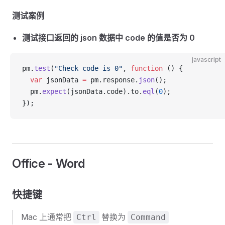
测试案例
测试接口返回的 json 数据中 code 的值是否为 0
javascript
pm.
test
(
"Check code is 0"
, 
function
 () {
  var
 jsonData 
=
 pm.response.
json
();
  pm.
expect
(jsonData.code).to.
eql
(
0
);
});
Office - Word
快捷键
Mac 上通常把
替换为
Ctrl
Command